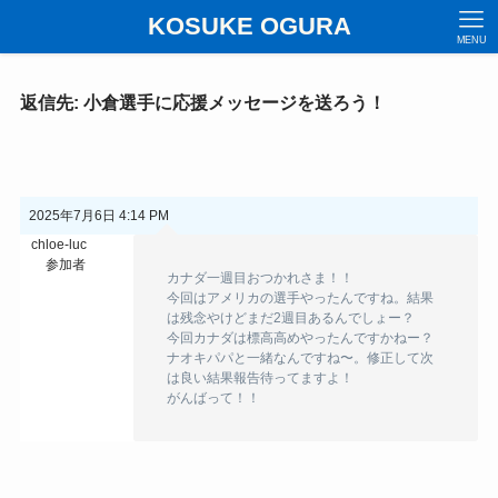
KOSUKE OGURA
MENU
返信先: 小倉選手に応援メッセージを送ろう！
2025年7月6日 4:14 PM
chloe-luc
参加者
カナダ一週目おつかれさま！！
今回はアメリカの選手やったんですね。結果
は残念やけどまだ2週目あるんでしょー？
今回カナダは標高高めやったんですかねー？
ナオキパパと一緒なんですね〜。修正して次
は良い結果報告待ってますよ！
がんばって！！